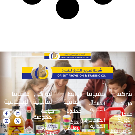
شركتنا
منتجاتنا
روابط
النواحي
منصاتنا
إضافية
القانونية
الإجتماعية
من نحن
المنتجات
الغذائية
عملاؤنا
سياسة
علاماتنا
الخصوصية
التجارية
المنتجات غير
المركز
الغذائية
الإعلامي
الشروط
تواصل معنا
والأحكام