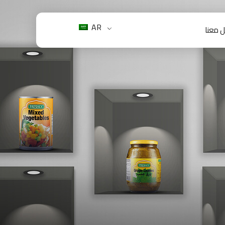
AR
 معنا