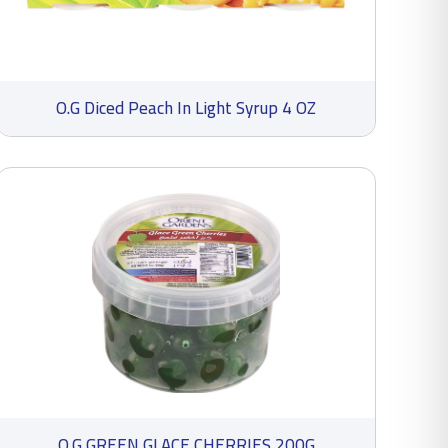
O.G Diced Peach In Light Syrup 4 OZ
O.G GREEN GLACE CHERRIES 200G