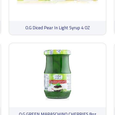
O.G Diced Pear In Light Syrup 4 OZ
O.G GREEN MARASCHINO CHERRIES 8oz