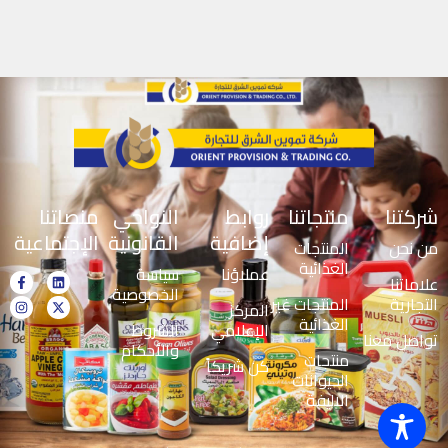
شركتنا
منتجاتنا
روابط
النواحي
منصاتنا
إضافية
القانونية
الإجتماعية
من نحن
المنتجات
الغذائية
عملاؤنا
سياسة
علاماتنا
الخصوصية
التجارية
المنتجات غير
المركز
الغذائية
الإعلامي
الشروط
تواصل معنا
والأحكام
منتجات
كن شريكاً
الحيوانات
الاليفة