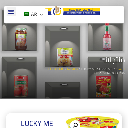
AR
منتجاتنا
الرئيسية
/
/ LUCKY ME SUPREME
Noodles
/
LUCKY ME
CUPS SEAFOOD 70G
LUCKY ME