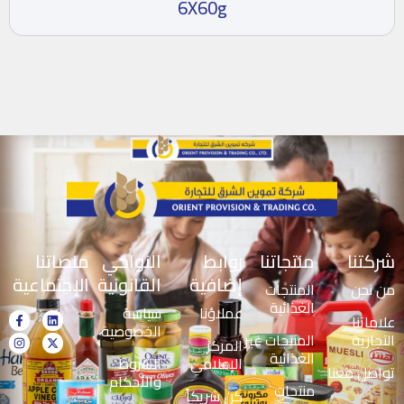
6X60g
شركتنا
منتجاتنا
روابط
النواحي
منصاتنا
إضافية
القانونية
الإجتماعية
من نحن
المنتجات
الغذائية
عملاؤنا
سياسة
علاماتنا
الخصوصية
التجارية
المنتجات غير
المركز
الغذائية
الإعلامي
الشروط
تواصل معنا
والأحكام
منتجات
كن شريكاً