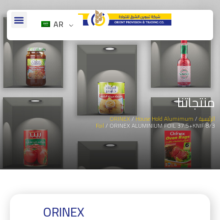
AR
منتجاتنا
الرئيسية
/
House Hold Alumimum
/
ORINEX
Foil
/ ORINEX ALUMINIUM FOIL 37.5+KNIF 8/3
ORINEX