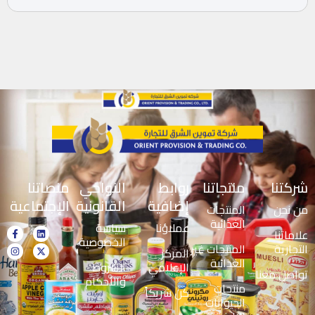
شركتنا
منتجاتنا
روابط
النواحي
منصاتنا
إضافية
القانونية
الإجتماعية
من نحن
المنتجات
الغذائية
عملاؤنا
سياسة
علاماتنا
الخصوصية
التجارية
المنتجات غير
المركز
الغذائية
الإعلامي
الشروط
تواصل معنا
والأحكام
منتجات
كن شريكاً
الحيوانات