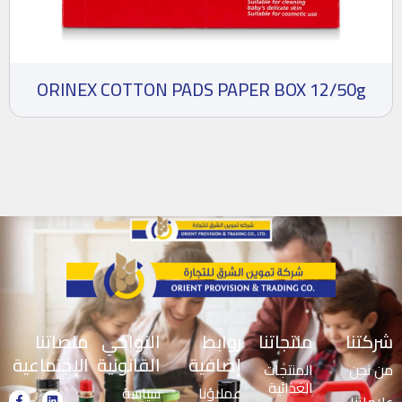
ORINEX COTTON PADS PAPER BOX 12/50g
منصاتنا
النواحي
روابط
منتجاتنا
شركتنا
الإجتماعية
القانونية
إضافية
المنتجات
من نحن
الغذائية
سياسة
عملاؤنا