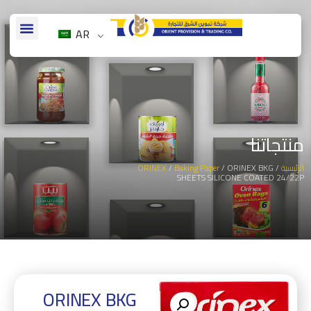
AR
منتجاتنا
ORINEX
/
Baking Paper
/ ORINEX BKG
/
الرئيسية
SHEETS SILICONE COATED 24/22P
ORINEX BKG