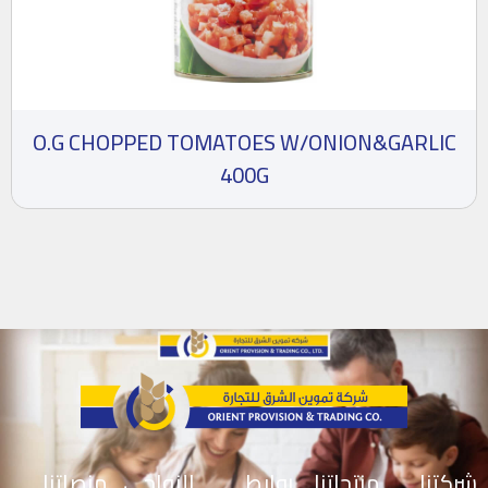
O.G CHOPPED TOMATOES W/ONION&GARLIC
400G
منصاتنا
النواحي
روابط
منتجاتنا
شركتنا