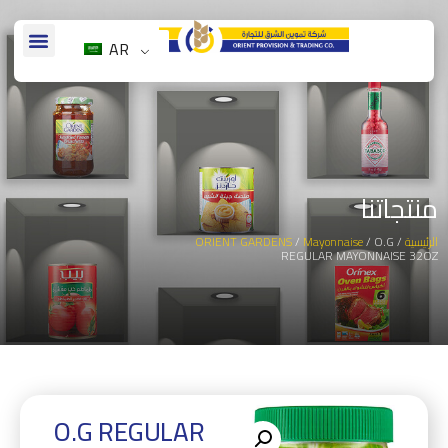
AR
منتجاتنا
ORIENT GARDENS
/
Mayonnaise
/ O.G
/
الرئيسية
REGULAR MAYONNAISE 32OZ
O.G REGULAR