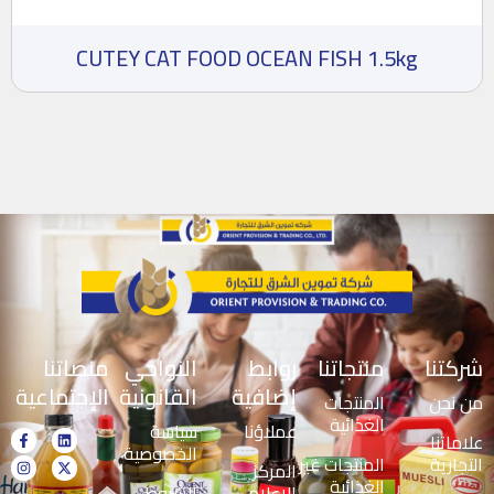
CUTEY CAT FOOD OCEAN FISH 1.5kg
شركتنا
منتجاتنا
روابط
النواحي
منصاتنا
إضافية
القانونية
الإجتماعية
من نحن
المنتجات
الغذائية
عملاؤنا
سياسة
علاماتنا
الخصوصية
التجارية
المنتجات غير
المركز
الغذائية
الإعلامي
الشروط