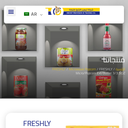
AR
منتجاتنا
الرئيسية
/
/ FRESHLY
Microwave Popcorn
/
FRESHLY
Micro/Popcorn Ext/Butter 3/3.5OZ
FRESHLY