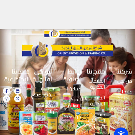
شركتنا
منتجاتنا
روابط
النواحي
منصاتنا
إضافية
القانونية
الإجتماعية
من نحن
المنتجات
الغذائية
عملاؤنا
سياسة
علاماتنا
الخصوصية
التجارية
المنتجات غير
المركز
الغذائية
الإعلامي
الشروط
تواصل معنا
والأحكام
منتجات
كن شريكاً
الحيوانات
الاليفة