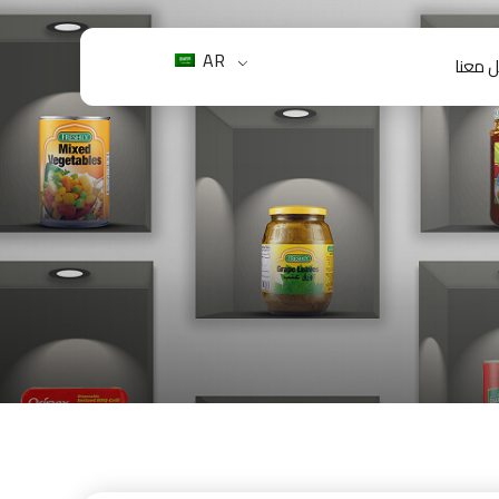
AR
 معنا