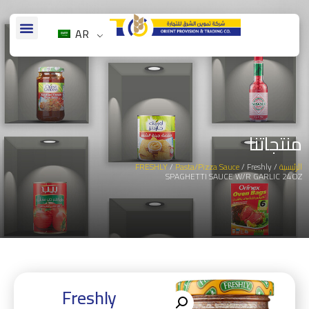
AR
منتجاتنا
الرئيسية
/
/ Freshly
Pasta/Pizza Sauce
/
FRESHLY
SPAGHETTI SAUCE W/R GARLIC 24OZ
Freshly