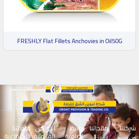
FRESHLY Flat Fillets Anchovies in Oil50G
شركتنا
منتجاتنا
روابط
النواحي
منصاتنا
إضافية
القانونية
الإجتماعية
من نحن
المنتجات