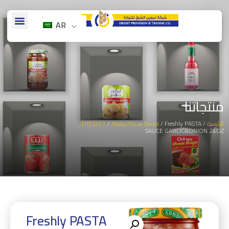
AR
منتجاتنا
الرئيسية
/
/ Freshly PASTA
Pasta/Pizza Sauce
/
FRESHLY
SAUCE GARLIC&ONION 24OZ
Freshly PASTA