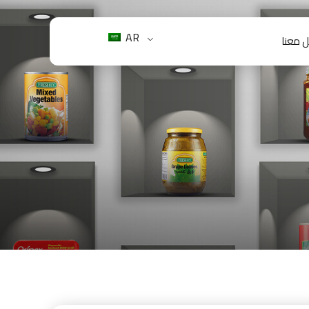
AR
 معنا