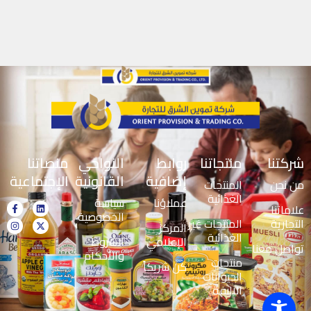
شركتنا
منتجاتنا
روابط
النواحي
منصاتنا
إضافية
القانونية
الإجتماعية
من نحن
المنتجات
الغذائية
عملاؤنا
سياسة
علاماتنا
الخصوصية
التجارية
المنتجات غير
المركز
الغذائية
الإعلامي
الشروط
تواصل معنا
والأحكام
منتجات
كن شريكاً
الحيوانات
الاليفة