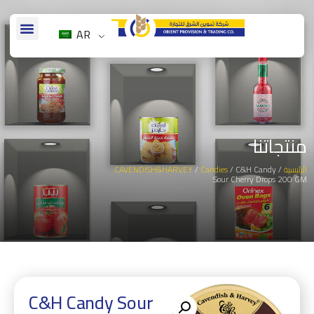
AR
منتجاتنا
الرئيسية
/
/ C&H Candy
Candies
/
CAVENDISH&HARVEY
Sour Cherry Drops 200 GM
C&H Candy Sour