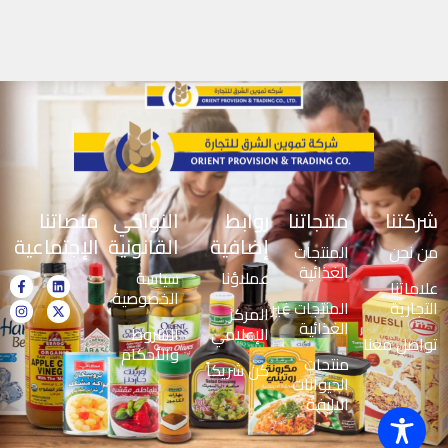
شركتنا
منتجاتنا
روابط
النواحي
منصاتنا
إضافية
القانونية
الإجتماعية
من نحن
المنتجات
الغذائية
عملاؤنا
سياسة
علاماتنا
الخصوصية
التجارية
المنتجات غير
المركز
الغذائية
الإعلامي
الشروط
تواصل معنا
والأحكام
منتجات
كن شريكاً
الحيوانات
الاليفة