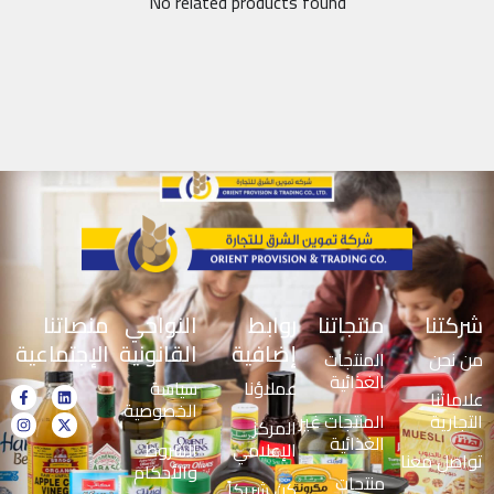
No related products found
شركتنا
منتجاتنا
روابط
النواحي
منصاتنا
إضافية
القانونية
الإجتماعية
من نحن
المنتجات
الغذائية
عملاؤنا
سياسة
علاماتنا
الخصوصية
التجارية
المنتجات غير
المركز
الغذائية
الإعلامي
الشروط
تواصل معنا
والأحكام
منتجات
كن شريكاً