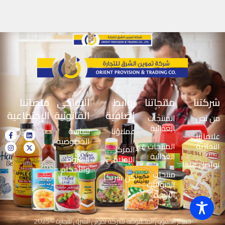
شركتنا
منتجاتنا
روابط
النواحي
منصاتنا
إضافية
القانونية
الإجتماعية
من نحن
المنتجات
الغذائية
عملاؤنا
سياسة
علاماتنا
الخصوصية
التجارية
المنتجات غير
المركز
الغذائية
الإعلامي
الشروط
تواصل معنا
والأحكام
منتجات
كن شريكاً
الحيوانات
الاليفة
جميع الحقوق المحفوظة لشركة تموين الشرق للتجارة ©2025