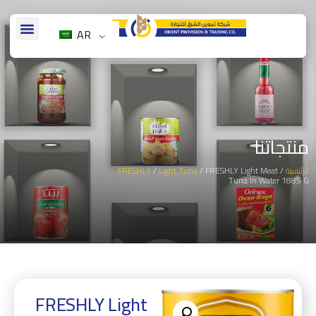
AR
منتجاتنا
الرئيسية
/
/ FRESHLY Light Meat
Light Tuna
/
FRESHLY
Tuna In Water 1885 G
FRESHLY Light