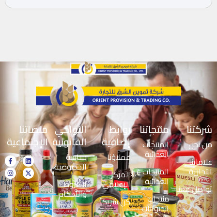
شركتنا
منتجاتنا
روابط
النواحي
منصاتنا
إضافية
القانونية
الإجتماعية
من نحن
المنتجات
الغذائية
عملاؤنا
سياسة
علاماتنا
الخصوصية
التجارية
المنتجات غير
المركز
الغذائية
الإعلامي
الشروط
تواصل معنا
والأحكام
منتجات
كن شريكاً
الحيوانات