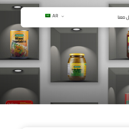
AR
 معنا