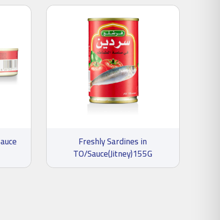
Sauce
Freshly Sardines in
TO/Sauce(Jitney)155G